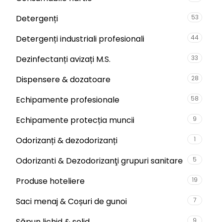
Detergenți
53
Detergenți industriali profesionali
44
Dezinfectanți avizați M.S.
33
Dispensere & dozatoare
28
Echipamente profesionale
58
Echipamente protecția muncii
9
Odorizanți & dezodorizanți
1
Odorizanti & Dezodorizanţi grupuri sanitare
5
Produse hoteliere
19
Saci menaj & Coșuri de gunoi
7
Săpun lichid & solid
9