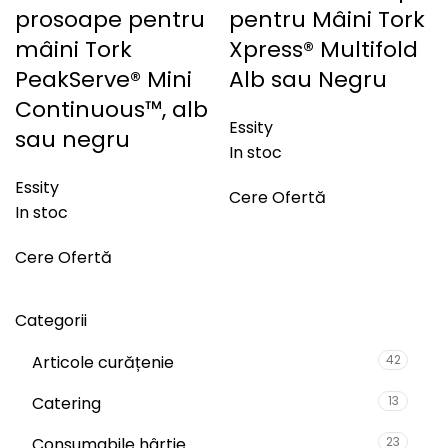
prosoape pentru
pentru Mâini Tork
mâini Tork
Xpress® Multifold
PeakServe® Mini
Alb sau Negru
Continuous™, alb
Essity
sau negru
In stoc
Essity
Cere Ofertă
In stoc
Cere Ofertă
Categorii
Articole curățenie
42
Catering
13
Consumabile hârtie
23