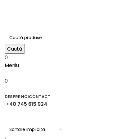
contact@bestila.ro
+40 745 615 924
Strada Abator nr. 5, Târgu Secuiesc
Caută
0
Meniu
0
Categorii
DESPRE NOI
CONTACT
+40 745 615 924
Dispensere de prosoape de hârtie