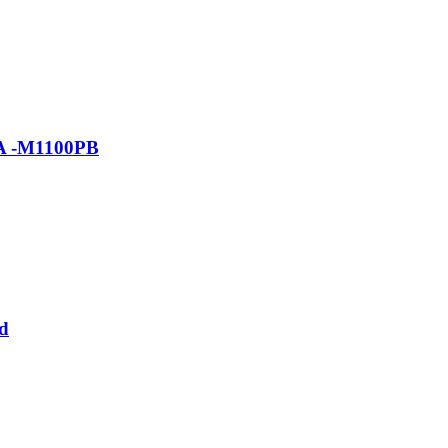
OVA -M1100PB
id