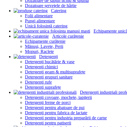
Dozatoare de săpun lichid & spumă
Dozatoare șerveţele de hârtie
Catering
Folii alimentare
Pungi alimentare
Unică folosinţă catering
Echipamente unică
Articole curățenie
Echipamente curăţenie
Mănuşi, Lavete, Perii
Mopuri, Raclete
Detergenți
Detergenţi bucătărie & vase
Detergenţi chimici
Detergenţi geam & multisuprafeţe
Detergenţi grupuri sanitare
Detergenţi rufe
Detergenţi suprafețe
Detergenți industriali prof
Detergenţi covoare, mochete, tapiţerii
Detergenţi ferme de porci
Detergenţi pentru abatoare de pui
Detergenţi pentru fabrica de lactate
Detergenţi pentru industria preparării de carne
Detergenţi pentru patiserii