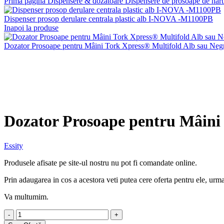
Prima pagină
Dispensere & dozatoare
Dispensere de prosoape de hâr
Dispenser prosop derulare centrala plastic alb I-NOVA -M1100PB
Inapoi la produse
Dozator Prosoape pentru Mâini Tork Xpress® Multifold Alb sau Neg
Faceți click pentru a mări
Dozator Prosoape pentru Mâini
Essity
Produsele afisate pe site-ul nostru nu pot fi comandate online.
Prin adaugarea in cos a acestora veti putea cere oferta pentru ele, urman
Va multumim.
Cantitate
Dozator