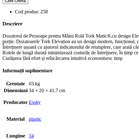
Cere Ofertă
Prosoape
pentru
Cod produs: 258
Mâini
Rola
Descriere
Tork
Matic®
Dozatorul de Prosoape pentru Mâini Rolă Tork Matic®,cu design Elevat
Alb
porție. Dozatoarele Tork Elevation au un design modern, funcțional, c
sau
Întreținere ușoară cu ajutorul indicatorului de reumplere, care arată c
Negru
Rolele de lungă durată minimizează costurile de întreținere, în timp ce 
Curățarea fără efort și reîncărcarea intuitivă economisesc timp
Informații suplimentare
Greutate
03 kg
Dimensiuni
34 × 20 × 41.7 cm
Producator
Essity
Material
plastic
Lungime
34