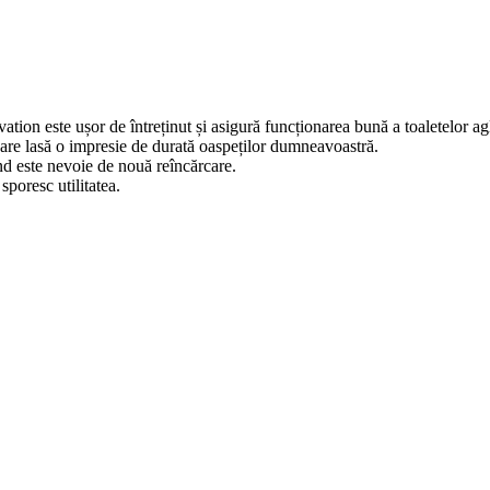
ion este ușor de întreținut și asigură funcționarea bună a toaletelor 
are lasă o impresie de durată oaspeților dumneavoastră.
ând este nevoie de nouă reîncărcare.
sporesc utilitatea.