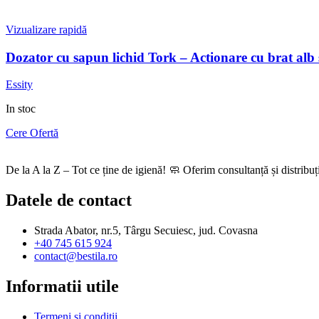
Vizualizare rapidă
Dozator cu sapun lichid Tork – Actionare cu brat alb
Essity
In stoc
Cere Ofertă
De la A la Z – Tot ce ține de igienă! 🧼 Oferim consultanță și distribu
Datele de contact
Strada Abator, nr.5, Târgu Secuiesc, jud. Covasna
+40 745 615 924
contact@bestila.ro
Informatii utile
Termeni si conditii