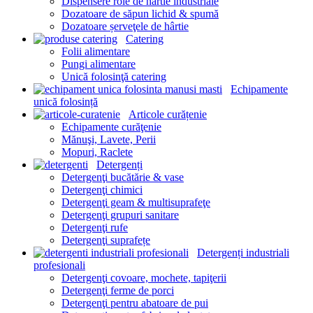
Dispensere role de hârtie industriale
Dozatoare de săpun lichid & spumă
Dozatoare șerveţele de hârtie
Catering
Folii alimentare
Pungi alimentare
Unică folosinţă catering
Echipamente
unică folosință
Articole curățenie
Echipamente curăţenie
Mănuşi, Lavete, Perii
Mopuri, Raclete
Detergenți
Detergenţi bucătărie & vase
Detergenţi chimici
Detergenţi geam & multisuprafeţe
Detergenţi grupuri sanitare
Detergenţi rufe
Detergenţi suprafețe
Detergenți industriali
profesionali
Detergenţi covoare, mochete, tapiţerii
Detergenţi ferme de porci
Detergenţi pentru abatoare de pui