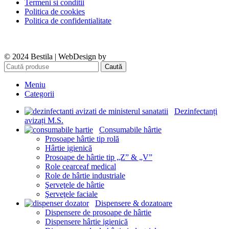
Termeni si conditii
Politica de cookies
Politica de confidentialitate
© 2024 Bestila | WebDesign by
Wameleon
Caută
Meniu
Categorii
Dezinfectanți
avizați M.S.
Consumabile hârtie
Prosoape hârtie tip rolă
Hârtie igienică
Prosoape de hârtie tip „Z” & „V”
Role cearceaf medical
Role de hârtie industriale
Şerveţele de hârtie
Şerveţele faciale
Dispensere & dozatoare
Dispensere de prosoape de hârtie
Dispensere hârtie igienică