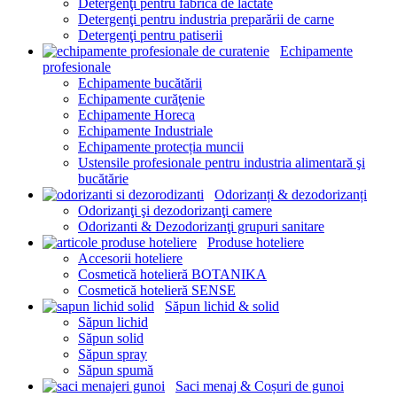
Detergenţi pentru fabrica de lactate
Detergenţi pentru industria preparării de carne
Detergenţi pentru patiserii
Echipamente
profesionale
Echipamente bucătării
Echipamente curăţenie
Echipamente Horeca
Echipamente Industriale
Echipamente protecția muncii
Ustensile profesionale pentru industria alimentară şi
bucătărie
Odorizanți & dezodorizanți
Odorizanţi şi dezodorizanţi camere
Odorizanti & Dezodorizanţi grupuri sanitare
Produse hoteliere
Accesorii hoteliere
Cosmetică hotelieră BOTANIKA
Cosmetică hotelieră SENSE
Săpun lichid & solid
Săpun lichid
Săpun solid
Săpun spray
Săpun spumă
Saci menaj & Coșuri de gunoi