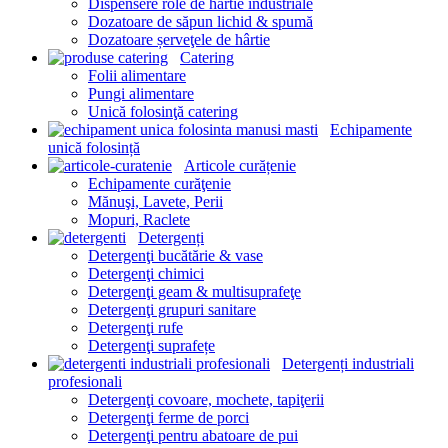
Dispensere role de hârtie industriale
Dozatoare de săpun lichid & spumă
Dozatoare șerveţele de hârtie
Catering
Folii alimentare
Pungi alimentare
Unică folosinţă catering
Echipamente
unică folosință
Articole curățenie
Echipamente curăţenie
Mănuşi, Lavete, Perii
Mopuri, Raclete
Detergenți
Detergenţi bucătărie & vase
Detergenţi chimici
Detergenţi geam & multisuprafeţe
Detergenţi grupuri sanitare
Detergenţi rufe
Detergenţi suprafețe
Detergenți industriali
profesionali
Detergenţi covoare, mochete, tapiţerii
Detergenţi ferme de porci
Detergenţi pentru abatoare de pui