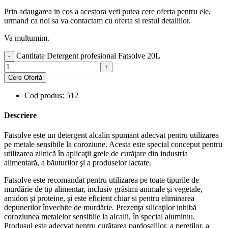
Prin adaugarea in cos a acestora veti putea cere oferta pentru ele,
urmand ca noi sa va contactam cu oferta si restul detaliilor.
Va multumim.
Cantitate Detergent profesional Fatsolve 20L
Cere Ofertă
Cod produs: 512
Descriere
Fatsolve este un detergent alcalin spumant adecvat pentru utilizarea
pe metale sensibile la coroziune. Acesta este special conceput pentru
utilizarea zilnică în aplicaţii grele de curăţare din industria
alimentară, a băuturilor şi a produselor lactate.
Fatsolve este recomandat pentru utilizarea pe toate tipurile de
murdărie de tip alimentar, inclusiv grăsimi animale şi vegetale,
amidon şi proteine, şi este eficient chiar si pentru eliminarea
depunerilor învechite de murdărie. Prezenţa silicaţilor inhibă
coroziunea metalelor sensibile la alcalii, în special aluminiu.
Produsul este adecvat pentru curăţarea pardoselilor, a pereţilor, a