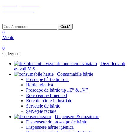
contact@bestila.ro
+40 745 615 924
Strada Abator nr. 5, Târgu Secuiesc
Caută
0
Meniu
0
Categorii
Dezinfectanți
avizați M.S.
Consumabile hârtie
Prosoape hârtie tip rolă
Hârtie igienică
Prosoape de hârtie tip „Z” & „V”
Role cearceaf medical
Role de hârtie industriale
Şerveţele de hârtie
Şerveţele faciale
Dispensere & dozatoare
Dispensere de prosoape de hârtie
Dispensere hârtie igienică