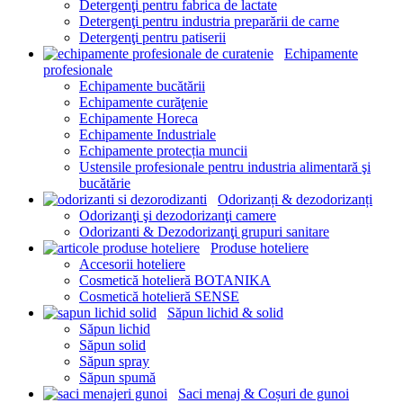
Detergenţi pentru fabrica de lactate
Detergenţi pentru industria preparării de carne
Detergenţi pentru patiserii
Echipamente
profesionale
Echipamente bucătării
Echipamente curăţenie
Echipamente Horeca
Echipamente Industriale
Echipamente protecția muncii
Ustensile profesionale pentru industria alimentară şi
bucătărie
Odorizanți & dezodorizanți
Odorizanţi şi dezodorizanţi camere
Odorizanti & Dezodorizanţi grupuri sanitare
Produse hoteliere
Accesorii hoteliere
Cosmetică hotelieră BOTANIKA
Cosmetică hotelieră SENSE
Săpun lichid & solid
Săpun lichid
Săpun solid
Săpun spray
Săpun spumă
Saci menaj & Coșuri de gunoi