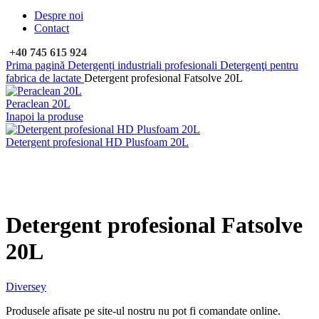
Despre noi
Contact
+40 745 615 924
Prima pagină
Detergenți industriali profesionali
Detergenţi pentru
fabrica de lactate
Detergent profesional Fatsolve 20L
Peraclean 20L
Inapoi la produse
Detergent profesional HD Plusfoam 20L
Faceți click pentru a mări
Detergent profesional Fatsolve
20L
Diversey
Produsele afisate pe site-ul nostru nu pot fi comandate online.