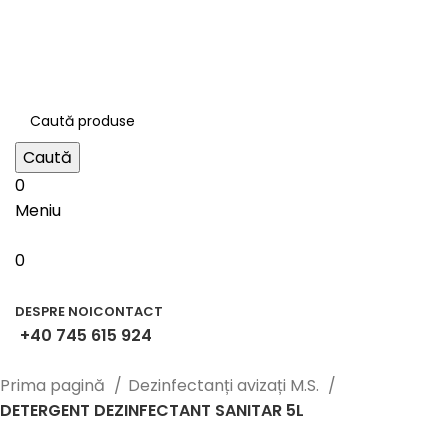
contact@bestila.ro
+40 745 615 924
Strada Abator nr. 5, Târgu Secuiesc
Caută
0
Meniu
0
Categorii
DESPRE NOI
CONTACT
+40 745 615 924
Prima pagină
Dezinfectanți avizați M.S.
DETERGENT DEZINFECTANT SANITAR 5L