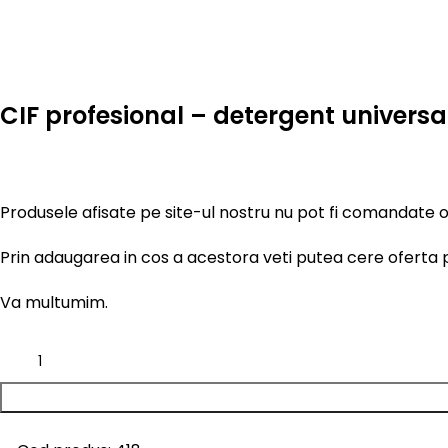
Faceți click pentru a mări
CIF profesional – detergent universa
Produsele afisate pe site-ul nostru nu pot fi comandate o
Prin adaugarea in cos a acestora veti putea cere oferta p
Va multumim.