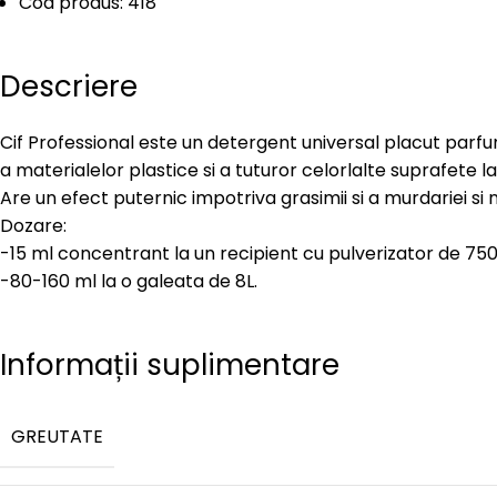
Cod produs: 418
Descriere
Cif Professional este un detergent universal placut parfum
a materialelor plastice si a tuturor celorlalte suprafete l
Are un efect puternic impotriva grasimii si a murdariei si n
Dozare:
-15 ml concentrant la un recipient cu pulverizator de 75
-80-160 ml la o galeata de 8L.
Informații suplimentare
GREUTATE