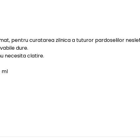
at, pentru curatarea zilnica a tuturor pardoselilor neslefu
avabile dure.
u necesita clatire.
0 ml