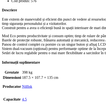
Cod produs: 576
Descriere
Este extrem de manevrabil și eficient din punct de vedere al resurselor
timp siguranța personalului și a vizitatorilor.
Construit pentru a avea o eficiență bună in spații interioare de mar
Mod Eco pentru productivitate și consum optim; timp de rulare de pân
Barele de protecție robuste, frânarea automată și mecanică, reducerea 
Panou de control complet cu pornire cu un singur buton și afișaj LCD
Sistem dual-vacuum (opțional) pentru performanțe optime de la început p
Setări de lucru reglabile pentru o mai mare flexibilitate a sarcinilor în t
Informații suplimentare
Greutate
398 kg
Dimensiuni
187.5 × 107.7 × 135 cm
Producator
Nilfisk
Capacitate
4.5