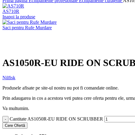
Prima pagină
Echipamente profesionale
Echipamente curăţenie
AS10
AS710R
Inapoi la produse
Saci pentru Rufe Murdare
Faceți click pentru a mări
AS1050R-EU RIDE ON SCRU
Nilfisk
Produsele afisate pe site-ul nostru nu pot fi comandate online.
Prin adaugarea in cos a acestora veti putea cere oferta pentru ele, urman
Va multumim.
Cantitate AS1050R-EU RIDE ON SCRUBBER
Cere Ofertă