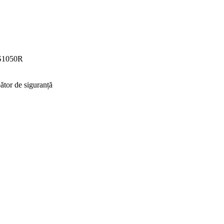
 AS1050R
ător de siguranță