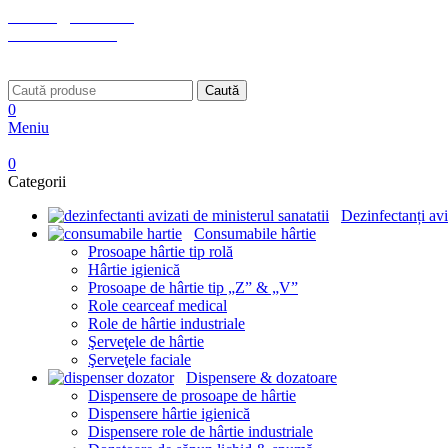
contact@bestila.ro
+40 745 615 924
Strada Abator nr. 5, Târgu Secuiesc
Caută
0
Meniu
0
Categorii
Dezinfectanți av
Consumabile hârtie
Prosoape hârtie tip rolă
Hârtie igienică
Prosoape de hârtie tip „Z” & „V”
Role cearceaf medical
Role de hârtie industriale
Şerveţele de hârtie
Şerveţele faciale
Dispensere & dozatoare
Dispensere de prosoape de hârtie
Dispensere hârtie igienică
Dispensere role de hârtie industriale