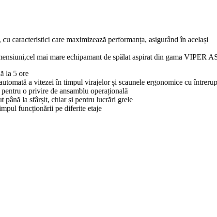
, cu caracteristici care maximizează performanța, asigurând în același
i dimensiuni,cel mai mare echipamant de spălat aspirat din gama VIPER
ă la 5 ore
automată a vitezei în timpul virajelor și scaunele ergonomice cu întrerup
 pentru o privire de ansamblu operațională
ână la sfârșit, chiar și pentru lucrări grele
impul funcționării pe diferite etaje