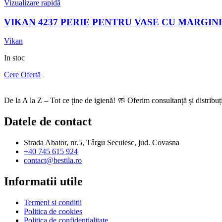
Vizualizare rapidă
VIKAN 4237 PERIE PENTRU VASE CU MARGIN
Vikan
In stoc
Cere Ofertă
De la A la Z – Tot ce ține de igienă! 🧼 Oferim consultanță și distribu
Datele de contact
Strada Abator, nr.5, Târgu Secuiesc, jud. Covasna
+40 745 615 924
contact@bestila.ro
Informatii utile
Termeni si conditii
Politica de cookies
Politica de confidentialitate