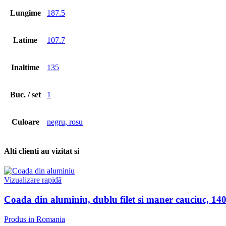
Lungime
187.5
Latime
107.7
Inaltime
135
Buc. / set
1
Culoare
negru, rosu
Alti clienti au vizitat si
Vizualizare rapidă
Coada din aluminiu, dublu filet si maner cauciuc, 140 
Produs in Romania