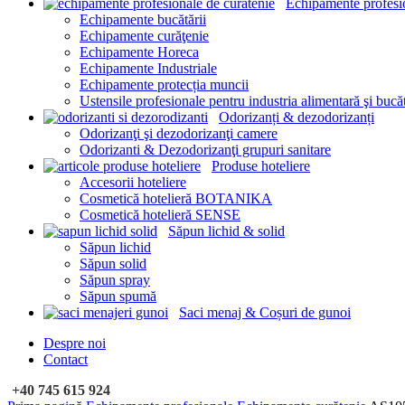
Echipamente profesi
Echipamente bucătării
Echipamente curăţenie
Echipamente Horeca
Echipamente Industriale
Echipamente protecția muncii
Ustensile profesionale pentru industria alimentară şi bucă
Odorizanți & dezodorizanți
Odorizanţi şi dezodorizanţi camere
Odorizanti & Dezodorizanţi grupuri sanitare
Produse hoteliere
Accesorii hoteliere
Cosmetică hotelieră BOTANIKA
Cosmetică hotelieră SENSE
Săpun lichid & solid
Săpun lichid
Săpun solid
Săpun spray
Săpun spumă
Saci menaj & Coșuri de gunoi
Despre noi
Contact
+40 745 615 924