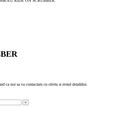
50R-EU RIDE ON SCRUBBER
BBER
d ca noi sa va contactam cu oferta si restul detaliilor.