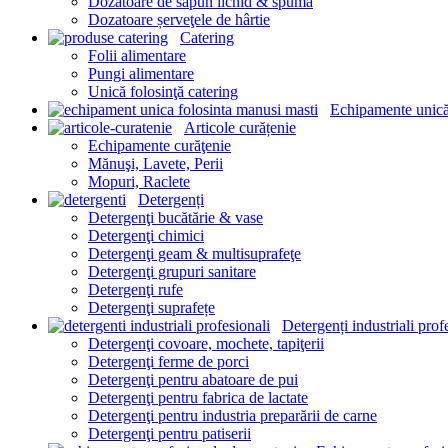
Dozatoare de săpun lichid & spumă
Dozatoare șerveţele de hârtie
Catering
Folii alimentare
Pungi alimentare
Unică folosinţă catering
Echipamente unică
Articole curățenie
Echipamente curăţenie
Mănuşi, Lavete, Perii
Mopuri, Raclete
Detergenți
Detergenţi bucătărie & vase
Detergenţi chimici
Detergenţi geam & multisuprafeţe
Detergenţi grupuri sanitare
Detergenţi rufe
Detergenţi suprafețe
Detergenți industriali prof
Detergenţi covoare, mochete, tapiţerii
Detergenţi ferme de porci
Detergenţi pentru abatoare de pui
Detergenţi pentru fabrica de lactate
Detergenţi pentru industria preparării de carne
Detergenţi pentru patiserii